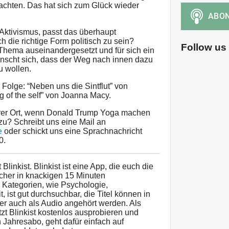
achten. Das hat sich zum Glück wieder
Aktivismus, passt das überhaupt
 die richtige Form politisch zu sein?
Follow us
Thema auseinandergesetzt und für sich ein
nscht sich, dass der Weg nach innen dazu
u wollen.
Folge: “Neben uns die Sintflut” von
 of the self” von Joanna Macy.
erer Ort, wenn Donald Trump Yoga machen
u? Schreibt uns eine Mail an
e
oder schickt uns eine Sprachnachricht
0.
Blinkist. Blinkist ist eine App, die euch die
cher in knackigen 15 Minuten
e Kategorien, wie Psychologie,
ist gut durchsuchbar, die Titel können in
er auch als Audio angehört werden. Als
tzt Blinkist kostenlos ausprobieren und
Jahresabo, geht dafür einfach auf