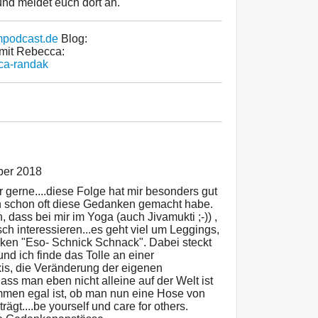
nd meldet euch dort an.
mpodcast.de
Blog:
mit Rebecca:
ca-randak
ber 2018
r gerne....diese Folge hat mir besonders gut
uch schon oft diese Gedanken gemacht habe.
 dass bei mir im Yoga (auch Jivamukti ;-)) ,
sch interessieren...es geht viel um Leggings,
ken "Eso- Schnick Schnack". Dabei steckt
und ich finde das Tolle an einer
is, die Veränderung der eigenen
ss man eben nicht alleine auf der Welt ist
men egal ist, ob man nun eine Hose von
ägt....be yourself und care for others.