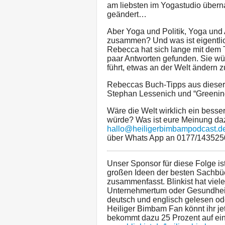
am liebsten im Yogastudio übern
geändert…
Aber Yoga und Politik, Yoga und 
zusammen? Und was ist eigentlich
Rebecca hat sich lange mit dem 
paar Antworten gefunden. Sie wü
führt, etwas an der Welt ändern z
Rebeccas Buch-Tipps aus dieser 
Stephan Lessenich und “Greening
Wäre die Welt wirklich ein bess
würde? Was ist eure Meinung daz
hallo@heiligerbimbampodcast.d
über Whats App an 0177/143525
Unser Sponsor für diese Folge ist 
großen Ideen der besten Sachbü
zusammenfasst. Blinkist hat viel
Unternehmertum oder Gesundheit, 
deutsch und englisch gelesen od
Heiliger Bimbam Fan könnt ihr je
bekommt dazu 25 Prozent auf ein 