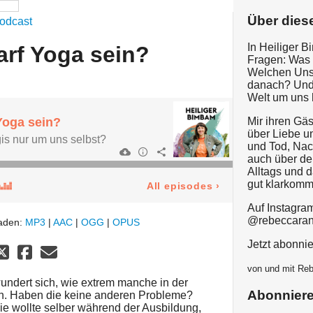
Über dies
odcast
In Heiliger B
arf Yoga sein?
Fragen: Was 
Welchen Unsi
danach? Und 
Welt um uns 
 Yoga sein?
Mir ihren Gä
über Liebe u
is nur um uns selbst?
und Tod, Nach
auch über d
Alltags und d
gut klarkomm
All episodes
›
Auf Instagram
@rebeccaran
laden:
MP3
|
AAC
|
OGG
|
OPUS
Jetzt abonnie
von und mit Re
 wundert sich, wie extrem manche in der
Abonnier
en. Haben die keine anderen Probleme?
 wollte selber während der Ausbildung,