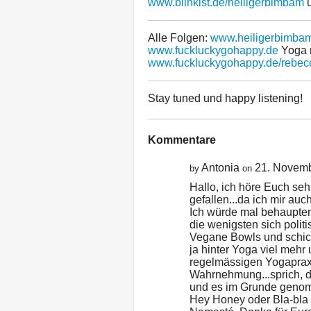
www.blinkist.de/heiligerbimbam
u
Alle Folgen:
www.heiligerbimba
www.fuckluckygohappy.de
Yoga 
www.fuckluckygohappy.de/rebec
Stay tuned und happy listening!
Kommentare
Antonia
21. Novem
by
on
Hallo, ich höre Euch seh
gefallen...da ich mir a
Ich würde mal behaupten,
die wenigsten sich politi
Vegane Bowls und schic
ja hinter Yoga viel mehr 
regelmässigen Yogaprax
Wahrnehmung...sprich, da
und es im Grunde genom
Hey Honey oder Bla-bla tr