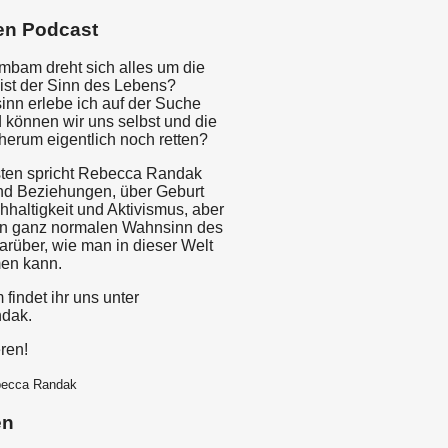
en Podcast
imbam dreht sich alles um die
ist der Sinn des Lebens?
nn erlebe ich auf der Suche
können wir uns selbst und die
herum eigentlich noch retten?
sten spricht Rebecca Randak
nd Beziehungen, über Geburt
haltigkeit und Aktivismus, aber
en ganz normalen Wahnsinn des
arüber, wie man in dieser Welt
en kann.
 findet ihr uns unter
dak.
ren!
becca Randak
en