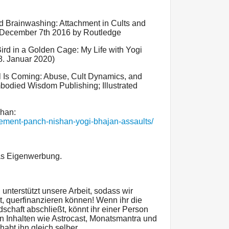
nd Brainwashing: Attachment in Cults and
d December 7th 2016 by Routledge
rd in a Golden Cage: My Life with Yogi
8. Januar 2020)
l Is Coming: Abuse, Cult Dynamics, and
odied Wisdom Publishing; Illustrated
shan:
ement-panch-nishan-yogi-bhajan-assaults/
as Eigenwerbung.
unterstützt unsere Arbeit, sodass wir
, querfinanzieren können! Wenn ihr die
dschaft abschließt, könnt ihr einer Person
 Inhalten wie Astrocast, Monatsmantra und
abt ihn gleich selber.