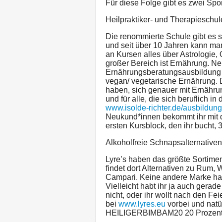
Für diese Folge gibt es zwei Spo
Heilpraktiker- und Therapieschul
Die renommierte Schule gibt es 
und seit über 10 Jahren kann ma
an Kursen alles über Astrologie,
großer Bereich ist Ernährung. N
Ernährungsberatungsausbildung bi
vegan/ vegetarische Ernährung. Di
haben, sich genauer mit Ernähr
und für alle, die sich beruflich i
www.isolde-richter.de/ausbildung
Neukund*innen bekommt ihr mi
ersten Kursblock, den ihr bucht, 
Alkoholfreie Schnapsalternativen
Lyre’s haben das größte Sortiment
findet dort Alternativen zu Rum,
Campari. Keine andere Marke hat
Vielleicht habt ihr ja auch gera
nicht, oder ihr wollt nach den Fe
bei
www.lyres.eu
vorbei und natü
HEILIGERBIMBAM20 20 Prozent R