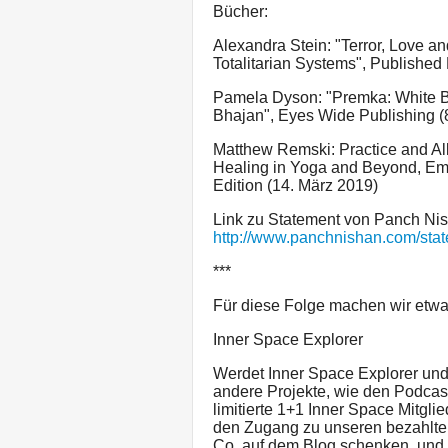
Bücher:
Alexandra Stein: "Terror, Love a
Totalitarian Systems", Publishe
Pamela Dyson: "Premka: White Bi
Bhajan", Eyes Wide Publishing (
Matthew Remski: Practice and Al
Healing in Yoga and Beyond, Emb
Edition (14. März 2019)
Link zu Statement von Panch Ni
http://www.panchnishan.com/stat
***
Für diese Folge machen wir etw
Inner Space Explorer
Werdet Inner Space Explorer und 
andere Projekte, wie den Podcast
limitierte 1+1 Inner Space Mitglie
den Zugang zu unseren bezahlten
Co. auf dem Blog schenken, und h