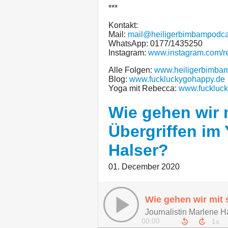
***
Kontakt:
Mail:
mail@heiligerbimbampodca
WhatsApp: 0177/1435250
Instagram:
www.instagram.com/r
Alle Folgen:
www.heiligerbimba
Blog:
www.fuckluckygohappy.de
Yoga mit Rebecca:
www.fuckluck
Wie gehen wir 
Übergriffen im
Halser?
01. December 2020
00:00