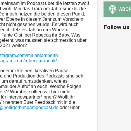
emeinsam im Podcast über die letzten zwölf
obwohl Miri das Trara um Jahresrückblicke
. Dennoch nutzen die beiden diesen Punkt,
iver Ebene in diesem Jahr zum Vorschein
cht nicht gesehen wurde. Es wird auch
Follow us
n ihr letztes Jahr in drei Wörtern
 Tante Gisi, bei Rebecca ihr Baby. Was
gelernt, was mussten sie schmerzlich über
 2021 weiter?
nstagram.com/mirianlamberth
tagram.com/rebeccarandak/
vor einer kleinen, kreativen Pause.
e und Produktion des Podcasts sind sehr
, um darauf rumzudenken, wie es
nmal der Aufruf an euch: Welche Folgen
rs? Worüber sollten wir hier mehr
ür Interviewpartner*innen? Wollt ihr
 Wir nehmen Euer Feedback mit in die
@heiligerbimbampodcast.de
oder über