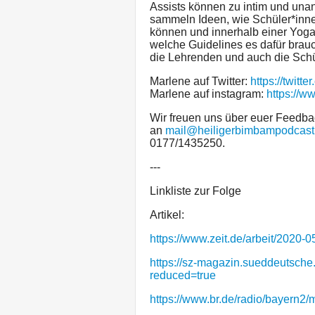
Assists können zu intim und una
sammeln Ideen, wie Schüler*innen
können und innerhalb einer Yoga
welche Guidelines es dafür brau
die Lehrenden und auch die Schü
Marlene auf Twitter:
https://twitt
Marlene auf instagram:
https://w
Wir freuen uns über euer Feedbac
an
mail@heiligerbimbampodcast
0177/1435250.
---
Linkliste zur Folge
Artikel:
https://www.zeit.de/arbeit/2020-0
https://sz-magazin.sueddeutsch
reduced=true
https://www.br.de/radio/bayern2