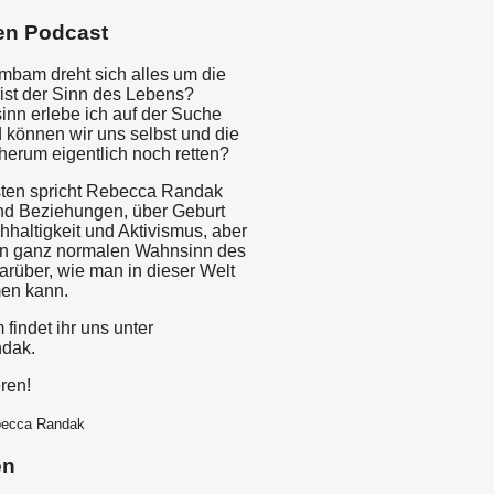
en Podcast
imbam dreht sich alles um die
ist der Sinn des Lebens?
nn erlebe ich auf der Suche
können wir uns selbst und die
herum eigentlich noch retten?
sten spricht Rebecca Randak
nd Beziehungen, über Geburt
haltigkeit und Aktivismus, aber
en ganz normalen Wahnsinn des
arüber, wie man in dieser Welt
en kann.
 findet ihr uns unter
dak.
ren!
becca Randak
en