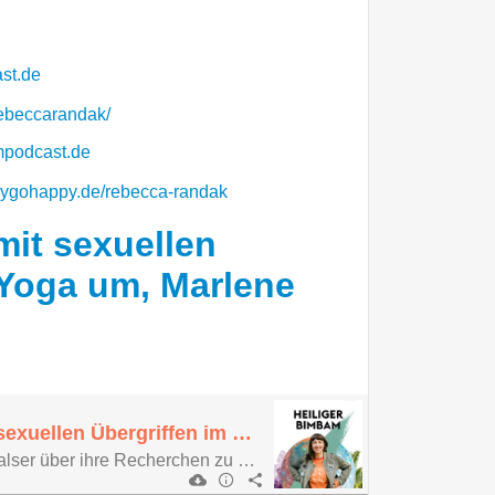
st.de
ebeccarandak/
mpodcast.de
ygohappy.de/rebecca-randak
mit sexuellen
 Yoga um, Marlene
Wie gehen wir mit sexuellen Übergriffen im Yoga um, Marlene Halser?
Journalistin Marlene Halser über ihre Recherchen zu sexualisierter Gewalt in der Sivananda Yoga-Organisation, warum das kein Einzelfall ist, wie Studios und Lehrende damit umgehen sollten und was wir alle tun können, um einen safe space zu kreieren.