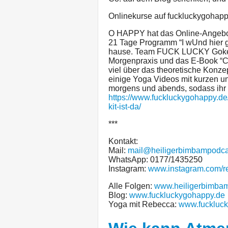
Onlinekurse auf fuckluckygohapp
O HAPPY hat das Online-Angebot 
21 Tage Programm “I wUnd hier gi
hause. Team FUCK LUCKY Goke up 
Morgenpraxis und das E-Book “Ch
viel über das theoretische Konze
einige Yoga Videos mit kurzen un
morgens und abends, sodass ihr
https://www.fuckluckygohappy.de
kit-ist-da/
***
Kontakt:
Mail:
mail@heiligerbimbampodca
WhatsApp: 0177/1435250
Instagram:
www.instagram.com/r
Alle Folgen:
www.heiligerbimba
Blog:
www.fuckluckygohappy.de
Yoga mit Rebecca:
www.fuckluck