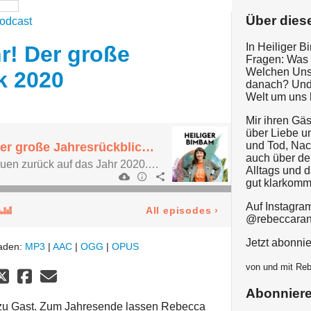
Über dies
odcast
In Heiliger B
r! Der große
Fragen: Was 
Welchen Unsi
k 2020
danach? Und 
Welt um uns 
Mir ihren Gä
über Liebe u
und Tod, Nach
Was für ein Jahr! Der große Jahresrückblick 2020
auch über d
Rebecca und Miri schauen zurück auf das Jahr 2020. Was war kollektiv und persönlich los? Und was wünschen sie sich für die Welt im kommenden Jahr?
Alltags und d
gut klarkomm
Auf Instagram
All episodes
›
@rebeccaran
Jetzt abonnie
laden:
MP3
|
AAC
|
OGG
|
OPUS
von und mit Re
Abonnier
r zu Gast. Zum Jahresende lassen Rebecca