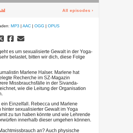
All episodes
›
laden:
MP3
|
AAC
|
OGG
|
OPUS
geht es um sexualisierte Gewalt in der Yoga-
hr belastet, bitten wir dich, diese Folge
ournalistin Marlene Halser. Marlene hat
elegte Recherche im SZ-Magazin
ehrere Missbrauchsfälle in der Sivanda-
eichnet, wie die Leitung der Organisation
n.
 ein Einzelfall. Rebecca und Marlene
 hinter sexualisierter Gewalt im Yoga
amit zu tun haben könnte und wie Lehrende
vorwürfen innerhalb dieser umgehen können.
 Machtmissbrauch an? Auch physische