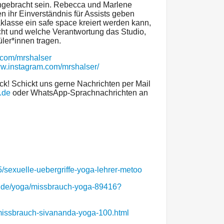
ngebracht sein. Rebecca und Marlene
 ihr Einverständnis für Assists geben
klasse ein safe space kreiert werden kann,
cht und welche Verantwortung das Studio,
ler*innen tragen.
er.com/mrshalser
ww.instagram.com/mrshalser/
k! Schickt uns gerne Nachrichten per Mail
.de
oder WhatsApp-Sprachnachrichten an
5/sexuelle-uebergriffe-yoga-lehrer-metoo
e.de/yoga/missbrauch-yoga-89416?
/missbrauch-sivananda-yoga-100.html