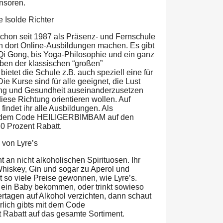
nsoren.
e Isolde Richter
schon seit 1987 als Präsenz- und Fernschule
n dort Online-Ausbildungen machen. Es gibt
 Qi Gong, bis Yoga-Philosophie und ein ganz
eben der klassischen “großen”
etet die Schule z.B. auch speziell eine für
e Kurse sind für alle geeignet, die Lust
ung und Gesundheit auseinanderzusetzen
n diese Richtung orientieren wollen. Auf
findet ihr alle Ausbildungen. Als
t dem Code HEILIGERBIMBAM auf den
30 Prozent Rabatt.
 von Lyre’s
 an nicht alkoholischen Spirituosen. Ihr
 Whiskey, Gin und sogar zu Aperol und
 so viele Preise gewonnen, wie Lyre’s.
de ein Baby bekommen, oder trinkt sowieso
iertagen auf Alkohol verzichten, dann schaut
rlich gibts mit dem Code
abatt auf das gesamte Sortiment.